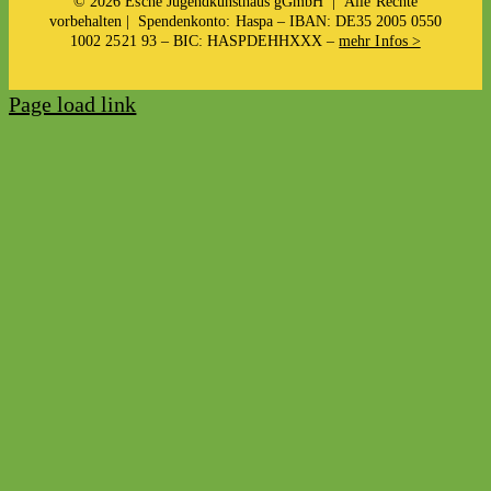
©
2026 Esche Jugendkunsthaus gGmbH | Alle Rechte
vorbehalten |
Spendenkonto: Haspa – IBAN: DE35 2005 0550
1002 2521 93 – BIC: HASPDEHHXXX –
mehr Infos >
Page load link